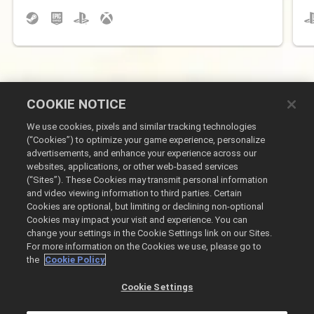
COOKIE NOTICE
We use cookies, pixels and similar tracking technologies
(“Cookies”) to optimize your game experience, personalize
advertisements, and enhance your experience across our
websites, applications, or other web-based services
Français
(“Sites”). These Cookies may transmit personal information
and video viewing information to third parties. Certain
Mentions légales
Cookies are optional, but limiting or declining non-optional
Politique de confidentialité
Cookies may impact your visit and experience. You can
change your settings in the Cookie Settings link on our Sites.
Politique sur les cookies
For more information on the Cookies we use, please go to
Ne pas vendre ou partager mes informations personnelles
the
Cookie Policy
Liste des commandes et remboursements
Cookie Settings
@2026 Take-Two Interactive Software Inc. All rights reserved.
Toutes les marques commerciales citées dans le présent document sont la