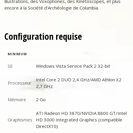
illustrations, des Voxophones, des Kinétoscopes, et plus
encore à la Société d'Archéologie de Columbia.
Configuration requise
MINIMUM
SE
Windows Vista Service Pack 2 32-bit
SE
Intel Core 2 DUO 2,4 GHz/AMD Athlon X2
Processeur
Processeur
2,7 GHz
Mémoire
2 Go
Mémoire
ATI Radeon HD 3870/NVIDIA 8800 GT/Intel
Graphismes
HD 3000 Integrated Graphics (compatible
Graphismes
DirectX10)