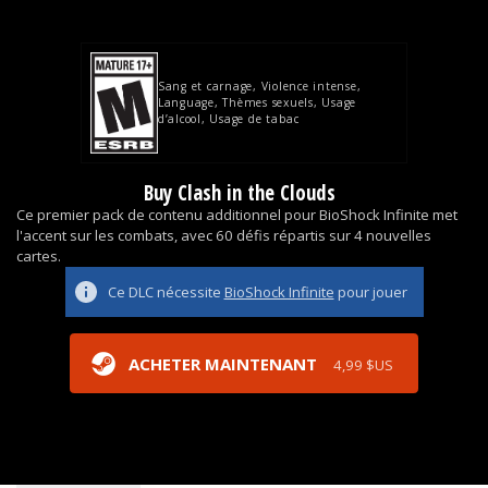
Sang et carnage
Violence intense
Language
Thèmes sexuels
Usage
d’alcool
Usage de tabac
Buy Clash in the Clouds
Ce premier pack de contenu additionnel pour BioShock Infinite met
l'accent sur les combats, avec 60 défis répartis sur 4 nouvelles
cartes.
Ce DLC nécessite
BioShock Infinite
pour jouer
ACHETER MAINTENANT
4,99 $US