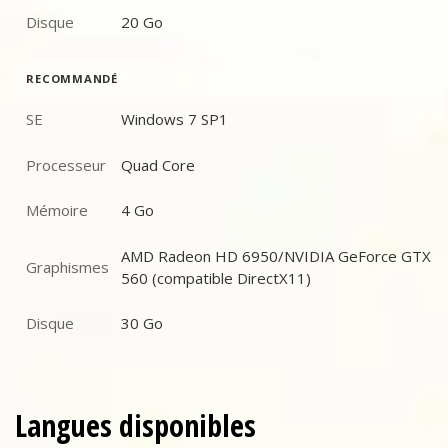
Disque
20 Go
Disque
RECOMMANDÉ
SE
Windows 7 SP1
SE
Processeur
Quad Core
Processeur
Mémoire
4 Go
Mémoire
AMD Radeon HD 6950/NVIDIA GeForce GTX
Graphismes
Graphismes
560 (compatible DirectX11)
Disque
30 Go
Disque
Langues disponibles