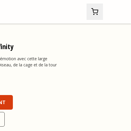
finity
’émotion avec cette large
iseau, de la cage et de la tour
 , 18,99 $US
NT