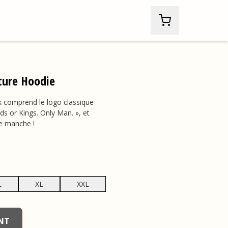
ture Hoodie
 comprend le logo classique
ds or Kings. Only Man. », et
ue manche !
L
XL
XXL
NT