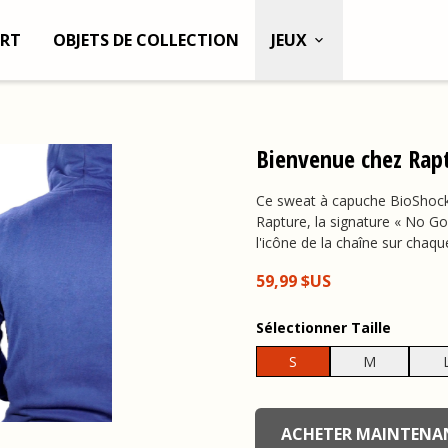
RT
OBJETS DE COLLECTION
JEUX
Bienvenue chez Rap
Ce sweat à capuche BioShock
Rapture, la signature « No Go
l'icône de la chaîne sur chaq
59,99 $US
Sélectionner
Taille
S
M
undefined, , 0,00 $US
ACHETER MAINTENA