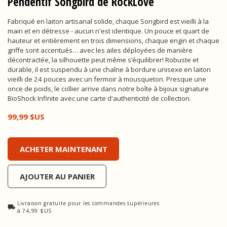
Pendentif Songbird de RockLove
Fabriqué en laiton artisanal solide, chaque Songbird est vieilli à la
main et en détresse - aucun n'est identique. Un pouce et quart de
hauteur et entièrement en trois dimensions, chaque engin et chaque
griffe sont accentués… avec les ailes déployées de manière
décontractée, la silhouette peut même s’équilibrer! Robuste et
durable, il est suspendu à une chaîne à bordure unisexe en laiton
vieilli de 24 pouces avec un fermoir à mousqueton. Presque une
once de poids, le collier arrive dans notre boîte à bijoux signature
BioShock Infinite avec une carte d'authenticité de collection.
99,99 $US
Pendentif Songbird de RockLove, , 99,99 $US
ACHETER MAINTENANT
AJOUTER AU PANIER
Livraison gratuite pour les commandes supérieures
à 74,99 $US