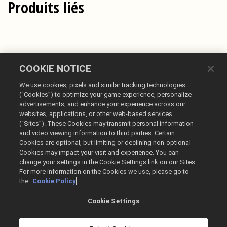
Produits liés
COOKIE NOTICE
We use cookies, pixels and similar tracking technologies
(“Cookies”) to optimize your game experience, personalize
advertisements, and enhance your experience across our
websites, applications, or other web-based services
Français
(“Sites”). These Cookies may transmit personal information
and video viewing information to third parties. Certain
Mentions légales
Cookies are optional, but limiting or declining non-optional
Politique de confidentialité
Cookies may impact your visit and experience. You can
change your settings in the Cookie Settings link on our Sites.
Politique sur les cookies
For more information on the Cookies we use, please go to
Ne pas vendre ou partager mes informations personnelles
the
Cookie Policy
Liste des commandes et remboursements
Cookie Settings
@2026 Take-Two Interactive Software Inc. All rights reserved.
Toutes les marques commerciales citées dans le présent document sont la
propriété de leurs détenteurs respectifs.