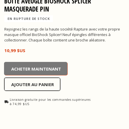
BOÎTE AVEUGLE BIOSHOCK SPLICER
MASQUERADE PIN
EN RUPTURE DE STOCK
Rejoignez les rangs de la haute société Rapture avec votre propre
masque officiel BioShock Splicer! Neuf épingles différentes à
collectionner. Chaque boîte contient une broche aléatoire.
10,99 $US
BioShock Splicer Masquerade Pin Blind Box, , 10,99 $US
ACHETER MAINTENANT
AJOUTER AU PANIER
Livraison gratuite pour les commandes supérieures
à 74,99 $US