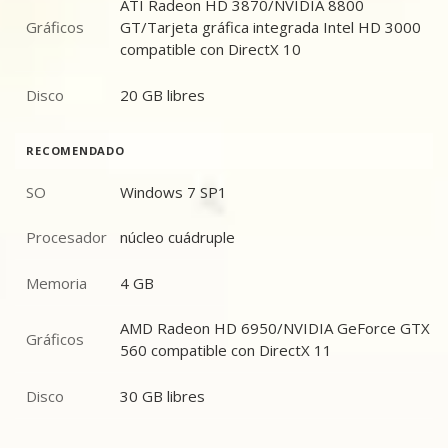
ATI Radeon HD 3870/NVIDIA 8800
Gráficos
GT/Tarjeta gráfica integrada Intel HD 3000
Gráficos
compatible con DirectX 10
Disco
20 GB libres
Disco
RECOMENDADO
SO
Windows 7 SP1
SO
Procesador
núcleo cuádruple
Procesador
Memoria
4 GB
Memoria
AMD Radeon HD 6950/NVIDIA GeForce GTX
Gráficos
Gráficos
560 compatible con DirectX 11
Disco
30 GB libres
Disco