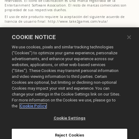
reservados. El icono de clasificación es una marca registrada de la
Entertainment Software Association. El resto de marcas comerciales son
propiedad de sus respectivos dueños.
El uso de este producto requiere la aceptación del siguiente acuerdo de
licencia de usuario final: http://www.take2games.com/eula/
COOKIE NOTICE
We use cookies, pixels and similar tracking technologies
(“Cookies”) to optimize your game experience, personalize
advertisements, and enhance your experience across our
websites, applications, or other web-based services
(“Sites”). These Cookies may transmit personal information
Español
and video viewing information to third parties. Certain
Cookies are optional, but limiting or declining non-optional
Aviso legal
Cookies may impact your visit and experience. You can
Política de privacidad
change your settings in the Cookie Settings link on our Sites.
Política de cookies
For more information on the Cookies we use, please go to
the
Cookie Policy
No vender ni compartir mis datos personales
Búsqueda de pedidos y reembolsos
Cookie Settings
@2026 Take-Two Interactive Software Inc. All rights reserved.
Todas las marcas comerciales son propiedad de sus respectivos dueños.
Reject Cookies
Xsolla se encarga de la tienda de Ghost Story Games.