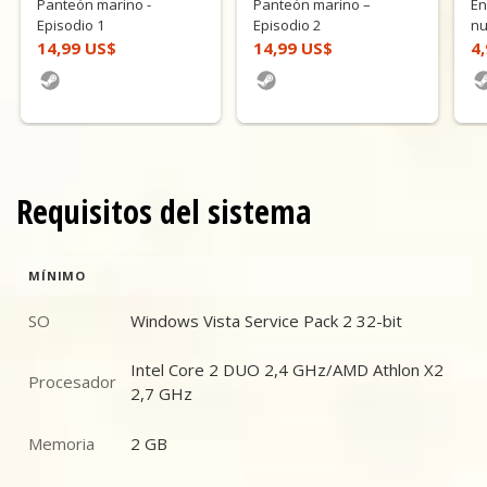
Panteón marino -
Panteón marino –
En
Episodio 1
Episodio 2
n
14,99 US$
14,99 US$
4
Requisitos del sistema
MÍNIMO
SO
Windows Vista Service Pack 2 32-bit
SO
Intel Core 2 DUO 2,4 GHz/AMD Athlon X2
Procesador
Procesador
2,7 GHz
Memoria
2 GB
Memoria