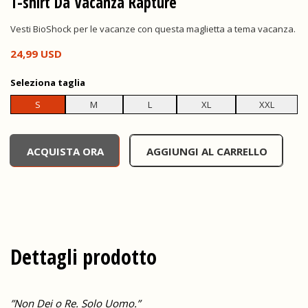
T-shirt Da Vacanza Rapture
Vesti BioShock per le vacanze con questa maglietta a tema vacanza.
24,99 USD
Seleziona
taglia
S
M
L
XL
XXL
undefined, , 0,00 USD
ACQUISTA ORA
AGGIUNGI AL CARRELLO
Dettagli prodotto
”Non Dei o Re. Solo Uomo.”