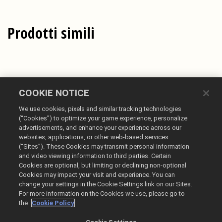
Prodotti simili
COOKIE NOTICE
We use cookies, pixels and similar tracking technologies
(“Cookies”) to optimize your game experience, personalize
advertisements, and enhance your experience across our
websites, applications, or other web-based services
Italiano
(“Sites”). These Cookies may transmit personal information
and video viewing information to third parties. Certain
Informazioni legali
Cookies are optional, but limiting or declining non-optional
Politiche sulla privacy
Cookies may impact your visit and experience. You can
change your settings in the Cookie Settings link on our Sites.
Politiche sui cookie
For more information on the Cookies we use, please go to
Non vendere o condividere le mie informazioni personali
the
Cookie Policy
Rimborsi e ricerca ordini