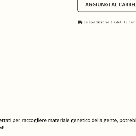
AGGIUNGI AL CARRE
La spedizione è GRATIS per g
ttati per raccogliere materiale genetico della gente, potreb
M!