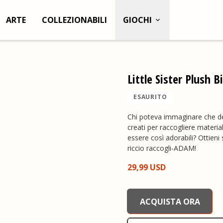
ARTE
COLLEZIONABILI
GIOCHI
Little Sister Plush 
ESAURITO
Chi poteva immaginare che de
creati per raccogliere mater
essere così adorabili? Ottieni
riccio raccogli-ADAM!
29,99 USD
BioShock Little Sister Plu
ACQUISTA ORA