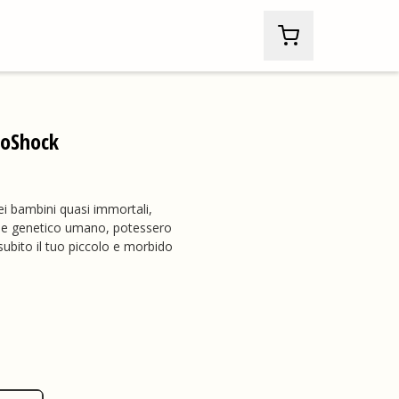
BioShock
i bambini quasi immortali,
iale genetico umano, potessero
 subito il tuo piccolo e morbido
sh, , 29,99 USD