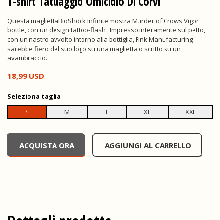
T-shirt Tatuaggio Omicidio Di Corvi
Questa magliettaBioShock Infinite mostra Murder of Crows Vigor
bottle, con un design tattoo-flash . Impresso interamente sul petto,
con un nastro avvolto intorno alla bottiglia, Fink Manufacturing
sarebbe fiero del suo logo su una maglietta o scritto su un
avambraccio.
18,99 USD
Seleziona
taglia
S
M
L
XL
XXL
undefined, , 0,00 USD
ACQUISTA ORA
AGGIUNGI AL CARRELLO