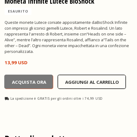
Moneta Infinite Lutece BioShock
ESAURITO
Queste monete Lutece coniate appositamente daBioShock Infinite
con impressi gli iconici gemelli Lutece, Robert e Rosalind. Un lato
rappresenta l'arresto di Robert, insieme con“Heads on one side –
Alive”, mentre l’altro rappresenta Rosalind, affianco a“Tails on the
other – Dead”. Ogni moneta viene impacchettata in una confezione
personalizzata.
13,99 USD
Moneta Infinite Lutece BioShock, , 13,99 USD
ACQUISTA ORA
AGGIUNGI AL CARRELLO
La spedizione è GRATIS per gli ordini oltre i 74,99 USD