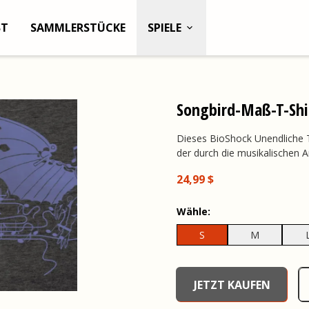
ST
SAMMLERSTÜCKE
SPIELE
Songbird-Maß-T-Shi
Dieses BioShock Unendliche T
der durch die musikalischen 
24,99 $
Wähle:
S
M
undefined, , 0,00 $
JETZT KAUFEN