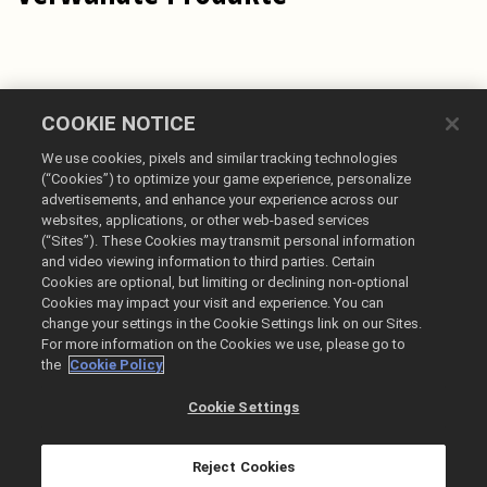
COOKIE NOTICE
We use cookies, pixels and similar tracking technologies
(“Cookies”) to optimize your game experience, personalize
advertisements, and enhance your experience across our
websites, applications, or other web-based services
Deutsch
(“Sites”). These Cookies may transmit personal information
and video viewing information to third parties. Certain
Impressum
Cookies are optional, but limiting or declining non-optional
Datenschutzrichtlinie
Cookies may impact your visit and experience. You can
change your settings in the Cookie Settings link on our Sites.
Cookie-Richtlinie
For more information on the Cookies we use, please go to
Meine personenbezogenen Daten nicht verkaufen oder teilen
the
Cookie Policy
Bestellverlauf & Rückerstattungen
Cookie Settings
@2026 Take-Two Interactive Software Inc. All rights reserved.
Alle hier erwähnten Warenzeichen sind das Eigentum ihrer jeweiligen
Inhaber.
Reject Cookies
Der Ghost Story Games Store wird von Xsolla betrieben.