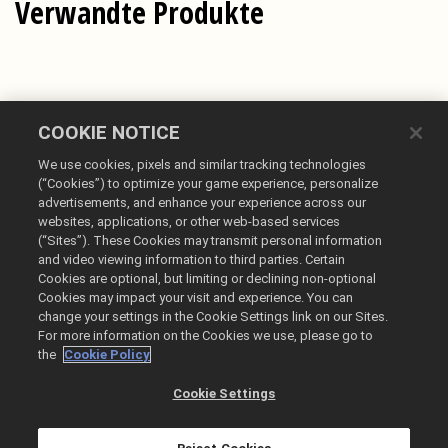
Verwandte Produkte
COOKIE NOTICE
We use cookies, pixels and similar tracking technologies
(“Cookies”) to optimize your game experience, personalize
advertisements, and enhance your experience across our
websites, applications, or other web-based services
Deutsch
(“Sites”). These Cookies may transmit personal information
and video viewing information to third parties. Certain
Impressum
Cookies are optional, but limiting or declining non-optional
Datenschutzrichtlinie
Cookies may impact your visit and experience. You can
change your settings in the Cookie Settings link on our Sites.
Cookie-Richtlinie
For more information on the Cookies we use, please go to
Meine personenbezogenen Daten nicht verkaufen oder teilen
the
Cookie Policy
Bestellverlauf & Rückerstattungen
Cookie Settings
@2026 Take-Two Interactive Software Inc. All rights reserved.
Alle hier erwähnten Warenzeichen sind das Eigentum ihrer jeweiligen
Inhaber.